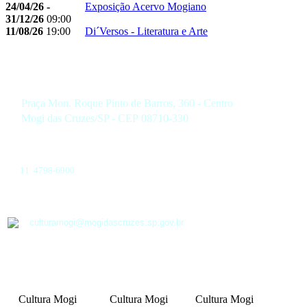
24/04/26 -
Exposição Acervo Mogiano
31/12/26
09:00
11/08/26
19:00
Di´Versos - Literatura e Arte
Praça Mon. Roque Pinto de Barros, 360 - Centro
Mogi das Cruzes/SP - CEP 08710-330
11 4798-6900
culturamogi@mogidascruzes.sp.gov.br
Cultura Mogi
Cultura Mogi
Cultura Mogi