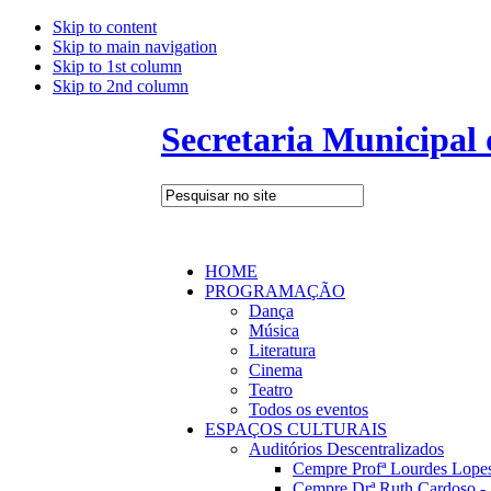
Skip to content
Skip to main navigation
Skip to 1st column
Skip to 2nd column
Secretaria Municipal
HOME
PROGRAMAÇÃO
Dança
Música
Literatura
Cinema
Teatro
Todos os eventos
ESPAÇOS CULTURAIS
Auditórios Descentralizados
Cempre Profª Lourdes Lopes
Cempre Drª Ruth Cardoso - 