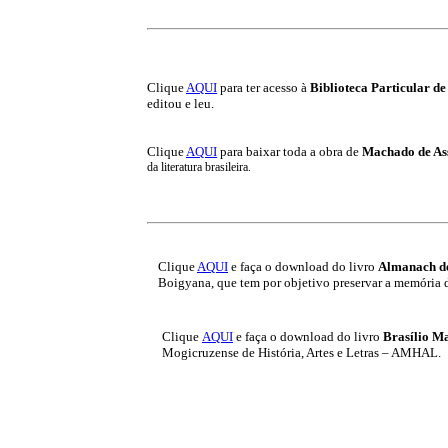
Clique
AQUI
para ter acesso à
Biblioteca Particular d
editou e leu.
Clique
AQUI
para baixar toda a obra de
Machado de As
da literatura brasileira.
Clique
AQUI
e faça o download do livro
Almanach de
Boigyana, que tem por objetivo preservar a memória
Clique
AQUI
e faça o download do livro
Brasílio Ma
Mogicruzense de História, Artes e Letras – AMHAL.