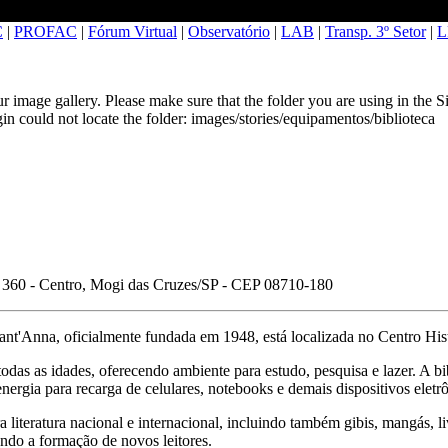
C
|
PROFAC
|
Fórum Virtual
|
Observatório
|
LAB
|
Transp. 3º Setor
|
L
 image gallery. Please make sure that the folder you are using in the S
gin could not locate the folder: images/stories/equipamentos/biblioteca
 360 - Centro, Mogi das Cruzes/SP - CEP 08710-180
nt'Anna, oficialmente fundada em 1948, está localizada no Centro Histó
todas as idades, oferecendo ambiente para estudo, pesquisa e lazer. A bib
nergia para recarga de celulares, notebooks e demais dispositivos eletr
literatura nacional e internacional, incluindo também gibis, mangás, l
vando a formação de novos leitores.