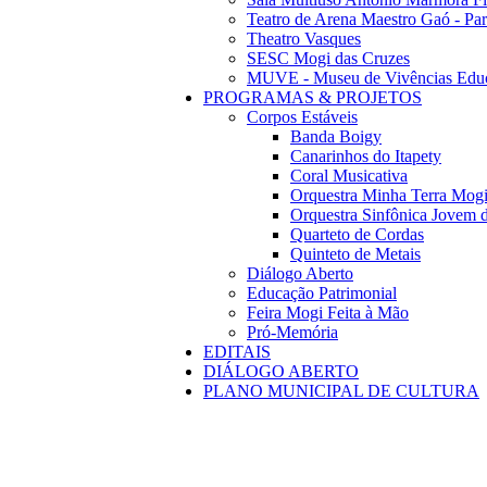
Teatro de Arena Maestro Gaó - Pa
Theatro Vasques
SESC Mogi das Cruzes
MUVE - Museu de Vivências Educ
PROGRAMAS & PROJETOS
Corpos Estáveis
Banda Boigy
Canarinhos do Itapety
Coral Musicativa
Orquestra Minha Terra Mog
Orquestra Sinfônica Jovem 
Quarteto de Cordas
Quinteto de Metais
Diálogo Aberto
Educação Patrimonial
Feira Mogi Feita à Mão
Pró-Memória
EDITAIS
DIÁLOGO ABERTO
PLANO MUNICIPAL DE CULTURA