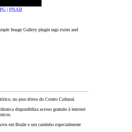
PG
|
PNAB
imple Image Gallery plugin tags exists and
rico, no piso térreo do Centro Cultural.
lioteca disponibiliza acesso gratuito à internet
ônicos.
ivros em Braile e um cantinho especialmente