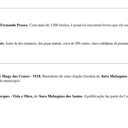
e Fernando Pessoa
. Com mais de 1300 títulos, é possível encontrar
livros que ele e
sis
.
Autor de dez romances, dez peças teatrais, cerca de 200 contos, cinco coletâneas de poema
 Mogy das Cruzes - 1918
, Bastidores de uma criação literária
de
Auro Malaquias 
do município.
rques - Vida e Obra,
de
Auro Malaquias dos Santos
. A publicação faz parte da 