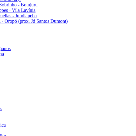
Sobrinho - Botujuru
pes - Vila Lavínia
ellas - Jundiapeba
 - Oropó (prox. Jd Santos Dumont)
ianos
na
es
ica
lho