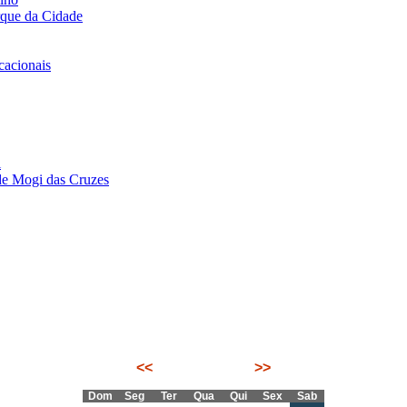
rque da Cidade
acionais
i
de Mogi das Cruzes
<<
Agosto 2026
>>
Dom
Seg
Ter
Qua
Qui
Sex
Sab