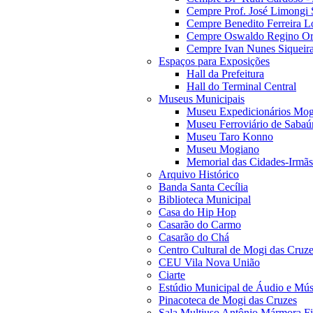
Cempre Prof. José Limongi 
Cempre Benedito Ferreira Lo
Cempre Oswaldo Regino Orn
Cempre Ivan Nunes Siqueira
Espaços para Exposições
Hall da Prefeitura
Hall do Terminal Central
Museus Municipais
Museu Expedicionários Mog
Museu Ferroviário de Sabaú
Museu Taro Konno
Museu Mogiano
Memorial das Cidades-Irmãs
Arquivo Histórico
Banda Santa Cecília
Biblioteca Municipal
Casa do Hip Hop
Casarão do Carmo
Casarão do Chá
Centro Cultural de Mogi das Cruz
CEU Vila Nova União
Ciarte
Estúdio Municipal de Áudio e Mús
Pinacoteca de Mogi das Cruzes
Sala Multiuso Antônio Mármora Fi