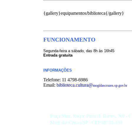
{gallery}equipamentos/biblioteca{/gallery}
FUNCIONAMENTO
Segunda-feira a sábado, das 8h às 16h45
Entrada gratuita
INFORMAÇÕES
Telefone: 11 4798-6986
Email:
biblioteca.cultura@
mogidascruzes.sp.gov.br
Praça Mon. Roque Pinto de Barros, 360 - C
Mogi das Cruzes/SP - CEP 08710-330