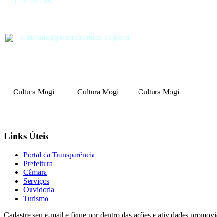
11 4798-6900
culturamogi@mogidascruzes.sp.gov.br
Cultura Mogi
Cultura Mogi
Cultura Mogi
Links Úteis
Portal da Transparência
Prefeitura
Câmara
Serviços
Ouvidoria
Turismo
Cadastre seu e-mail e fique por dentro das ações e atividades promovi