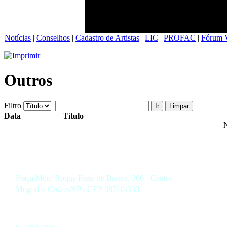
Notícias
|
Conselhos
|
Cadastro de Artistas
|
LIC
|
PROFAC
|
Fórum V
Outros
Filtro
Ir
Limpar
Data
Título
Praça Mon. Roque Pinto de Barros, 360 - Centro
Mogi das Cruzes/SP - CEP 08710-330