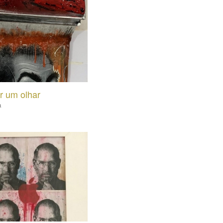
or um olhar
a