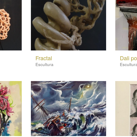
Fractal
Dali p
Escultura
Escultur