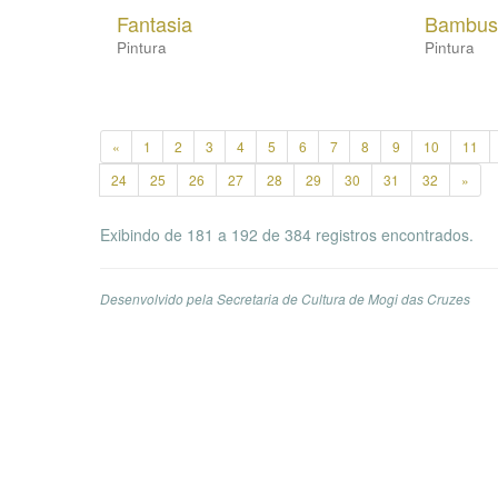
Fantasia
Bambus
Pintura
Pintura
«
1
2
3
4
5
6
7
8
9
10
11
24
25
26
27
28
29
30
31
32
»
Exibindo de 181 a 192 de 384 registros encontrados.
Desenvolvido pela Secretaria de Cultura de Mogi das Cruzes